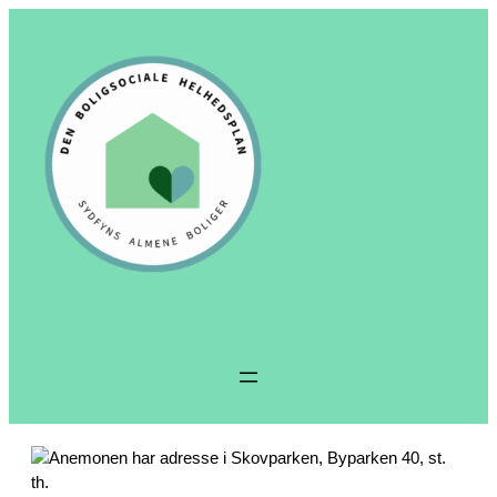
Spring
til
indhold