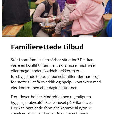
Familierettede tilbud
Står I som familie i en sårbar situation? Det kan
være en konflikt i familien, skilsmisse, mistrivsel
eller meget andet. Nøddeknækkeren er et
forebyggende tilbud til børnefamilier, der har brug
for støtte til at få overblik og hjælp i kontakten med
eks. kommunen eller daginstitutionen.
Derudover holder Mødrehjælpen ugentligt en
hyggelig babycafé i Fælleshuset på Frilandsvej.
Her kan barslende forældre komme til rytmik,
sanglege, en varm kop kaffe og meget mere.