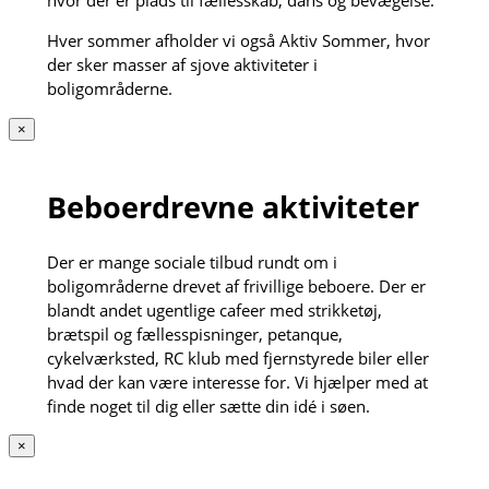
hvor der er plads til fællesskab, dans og bevægelse.
Hver sommer afholder vi også Aktiv Sommer, hvor
der sker masser af sjove aktiviteter i
boligområderne.
×
Beboerdrevne aktiviteter
Der er mange sociale tilbud rundt om i
boligområderne drevet af frivillige beboere. Der er
blandt andet ugentlige cafeer med strikketøj,
brætspil og fællesspisninger, petanque,
cykelværksted, RC klub med fjernstyrede biler eller
hvad der kan være interesse for. Vi hjælper med at
finde noget til dig eller sætte din idé i søen.
×