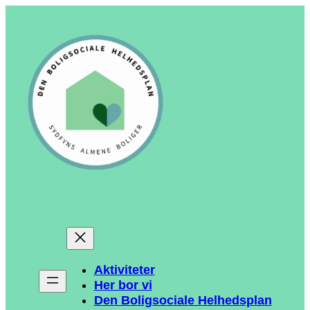
Spring
til
indhold
Aktiviteter
Her bor vi
Den Boligsociale Helhedsplan