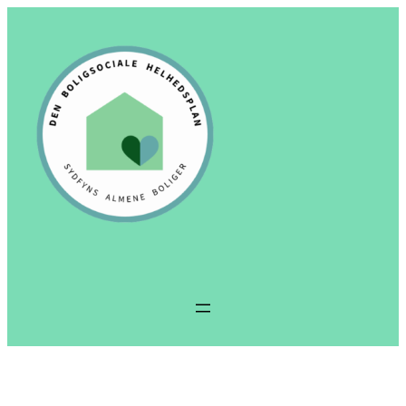
Spring
til
indhold