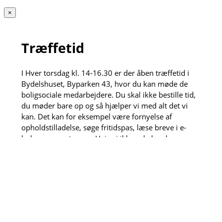
×
Træffetid
I Hver torsdag kl. 14-16.30 er der åben træffetid i
Bydelshuset, Byparken 43, hvor du kan møde de
boligsociale medarbejdere. Du skal ikke bestille tid,
du møder bare op og så hjælper vi med alt det vi
kan. Det kan for eksempel være fornyelse af
opholdstilladelse, søge fritidspas, læse breve i e-
boks og meget mere. Hvis vi ikke selv kan løse
opgaven henviser vi gerne videre til vores dygtige
samarbejdspartnere.
Den anden torsdag hver måned kl. 13:30-15 kan du
også få et sundhedstjek af de fremskudte
sygeplejersker, der sidder klar til måle blodtryk, veje
dig og meget mere.