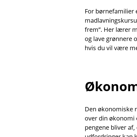
For børnefamilier 
madlavningskursus
frem”. Her lærer 
og lave grønnere 
hvis du vil være m
Økonomi
Den økonomiske rå
over din økonomi o
pengene bliver af,
udfordringer kan 