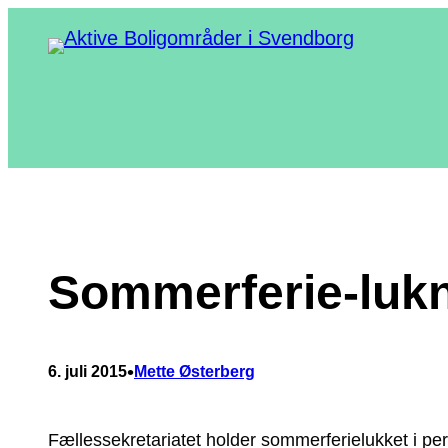
Spring
til
indhold
Sommerferie-luk
•
6. juli 2015
Mette Østerberg
Fællessekretariatet holder sommerferielukket i per