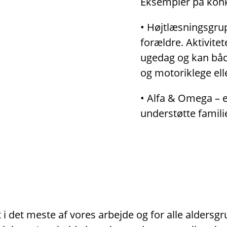
Eksempler på konkr
• Højtlæsningsgrup
forældre. Aktivitet
ugedag og kan både
og motoriklege ell
• Alfa & Omega – er
understøtte famili
i det meste af vores arbejde og for alle aldersg