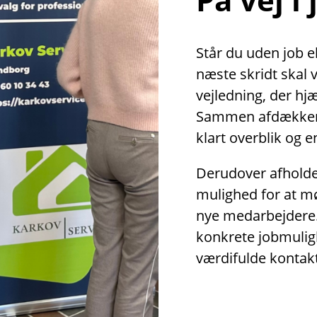
Står du uden job el
næste skridt skal 
vejledning, der hjæ
Sammen afdækker v
klart overblik og 
Derudover afholder
mulighed for at m
nye medarbejdere
konkrete jobmulig
værdifulde kontakt