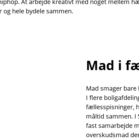
er hiphop. At arbejde kreativt med noget mellem 
r og hele bydele sammen.
Mad i f
Mad smager bare be
I flere boligafdeli
fællesspisninger,
måltid sammen. I 
fast samarbejde 
overskudsmad der