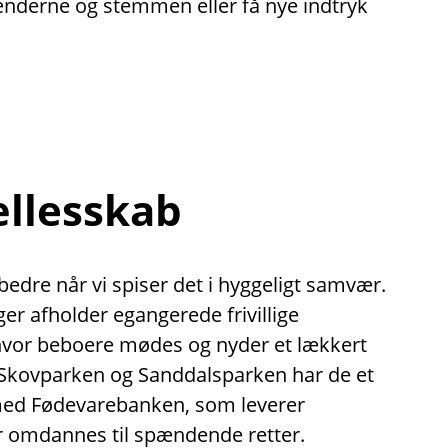
hænderne og stemmen eller få nye indtryk
ællesskab
dre når vi spiser det i hyggeligt samvær.
nger afholder egangerede frivillige
 hvor beboere mødes og nyder et lækkert
Skovparken og Sanddalsparken har de et
med Fødevarebanken, som leverer
 omdannes til spændende retter.