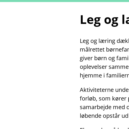
Leg og 
Leg og læring dække
målrettet børnefami
giver børn og fami
oplevelser sammen
hjemme i familiern
Aktiviteterne unde
forløb, som kører 
samarbejde med dag
løbende opstår ud 