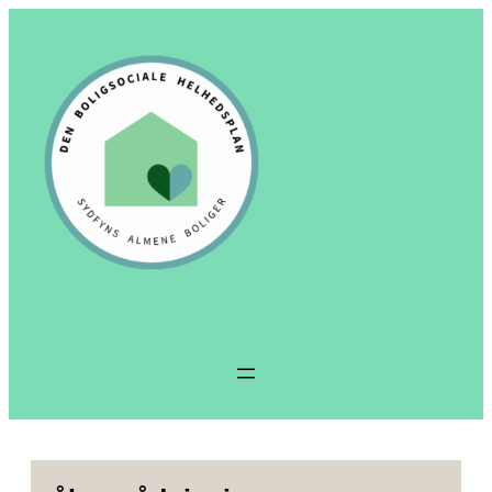
Spring
til
indhold