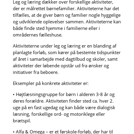
Leg og læring dækker over forskellige aktiviteter,
der er målrettet børnefamilier. Aktiviteterne har det
tilfælles, at de giver børn og familier nogle hyggelige
og udviklende oplevelser sammen. Aktiviteterne kan
både finde sted hjemme i familierne eller i
områdernes fælleshuse.
Aktiviteterne under leg og læring er en blanding af
planlagte forløb, som kører på bestemte tidspunkter
af året i samarbejde med dagtilbud og skoler, samt
aktiviteter der løbende opstår ud fra ønsker og
initiativer fra beboere.
Eksempler på konkrete aktiviteter er:
• Højtlæsningsgruppe for børn i alderen 3-8 år og
deres forældre. Aktiviteten finder sted ca. hver 2.
uge på en fast ugedag og kan både være dialogisk
læsning, forskellige ord- og motoriklege eller
brætspil.
• Alfa & Omega – er et førskole-forløb, der har til