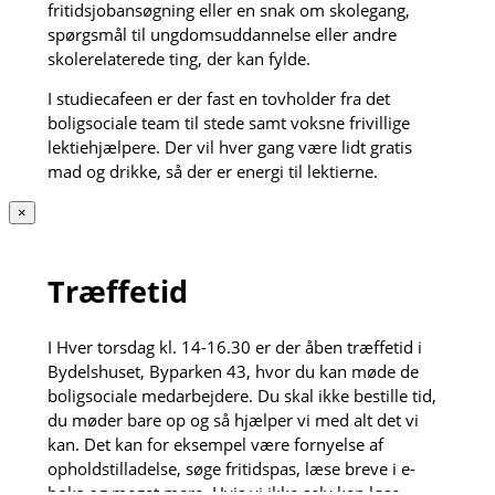
fritidsjobansøgning eller en snak om skolegang,
spørgsmål til ungdomsuddannelse eller andre
skolerelaterede ting, der kan fylde.
I studiecafeen er der fast en tovholder fra det
boligsociale team til stede samt voksne frivillige
lektiehjælpere. Der vil hver gang være lidt gratis
mad og drikke, så der er energi til lektierne.
×
Træffetid
I Hver torsdag kl. 14-16.30 er der åben træffetid i
Bydelshuset, Byparken 43, hvor du kan møde de
boligsociale medarbejdere. Du skal ikke bestille tid,
du møder bare op og så hjælper vi med alt det vi
kan. Det kan for eksempel være fornyelse af
opholdstilladelse, søge fritidspas, læse breve i e-
boks og meget mere. Hvis vi ikke selv kan løse