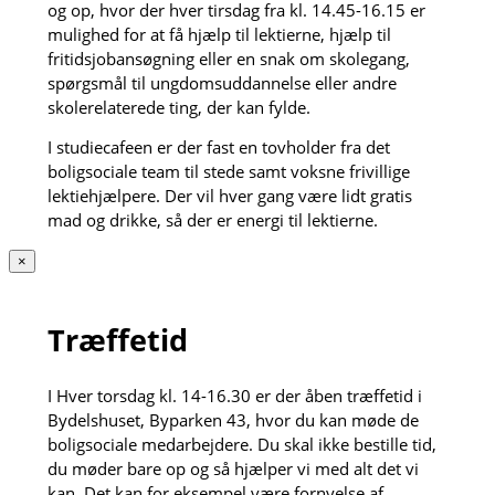
og op, hvor der hver tirsdag fra kl. 14.45-16.15 er
mulighed for at få hjælp til lektierne, hjælp til
fritidsjobansøgning eller en snak om skolegang,
spørgsmål til ungdomsuddannelse eller andre
skolerelaterede ting, der kan fylde.
I studiecafeen er der fast en tovholder fra det
boligsociale team til stede samt voksne frivillige
lektiehjælpere. Der vil hver gang være lidt gratis
mad og drikke, så der er energi til lektierne.
×
Træffetid
I Hver torsdag kl. 14-16.30 er der åben træffetid i
Bydelshuset, Byparken 43, hvor du kan møde de
boligsociale medarbejdere. Du skal ikke bestille tid,
du møder bare op og så hjælper vi med alt det vi
kan. Det kan for eksempel være fornyelse af