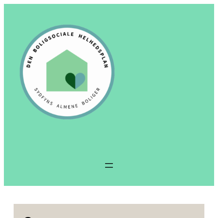
Spring
til
indhold