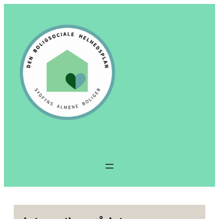
Spring
til
indhold