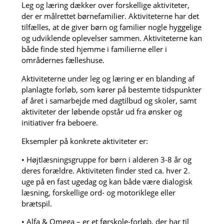
Leg og læring dækker over forskellige aktiviteter,
der er målrettet børnefamilier. Aktiviteterne har det
tilfælles, at de giver børn og familier nogle hyggelige
og udviklende oplevelser sammen. Aktiviteterne kan
både finde sted hjemme i familierne eller i
områdernes fælleshuse.
Aktiviteterne under leg og læring er en blanding af
planlagte forløb, som kører på bestemte tidspunkter
af året i samarbejde med dagtilbud og skoler, samt
aktiviteter der løbende opstår ud fra ønsker og
initiativer fra beboere.
Eksempler på konkrete aktiviteter er:
• Højtlæsningsgruppe for børn i alderen 3-8 år og
deres forældre. Aktiviteten finder sted ca. hver 2.
uge på en fast ugedag og kan både være dialogisk
læsning, forskellige ord- og motoriklege eller
brætspil.
• Alfa & Omega – er et førskole-forløb, der har til