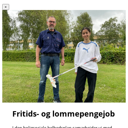
×
Fritids- og lommepengejob
I den boligsociale helhedsplan samarbejder vi med