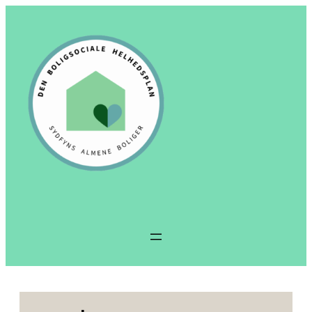
Spring
til
indhold