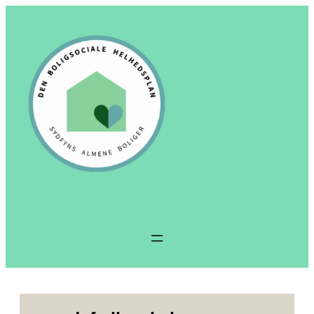
Spring
til
indhold