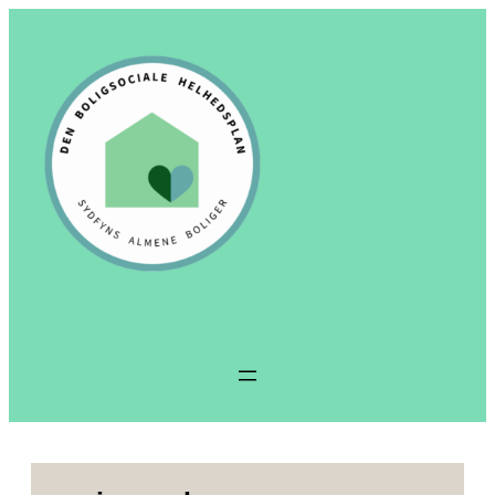
Spring
til
indhold