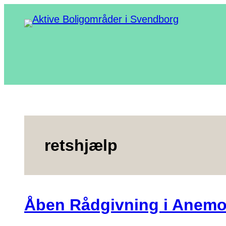
Spring
til
indhold
retshjælp
Åben Rådgivning i Anemon