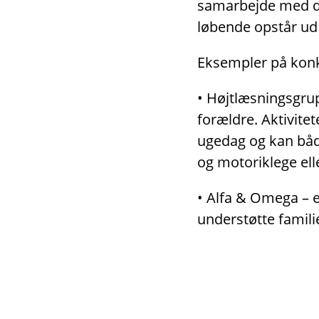
samarbejde med dag
løbende opstår ud 
Eksempler på konkr
• Højtlæsningsgrup
forældre. Aktivitet
ugedag og kan både
og motoriklege ell
• Alfa & Omega – er
understøtte famili