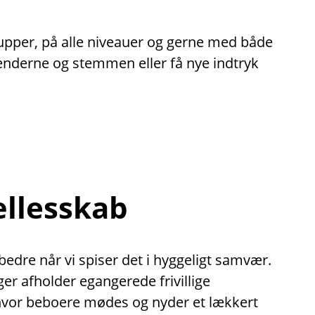
rupper, på alle niveauer og gerne med både
hænderne og stemmen eller få nye indtryk
ællesskab
dre når vi spiser det i hyggeligt samvær.
nger afholder egangerede frivillige
 hvor beboere mødes og nyder et lækkert