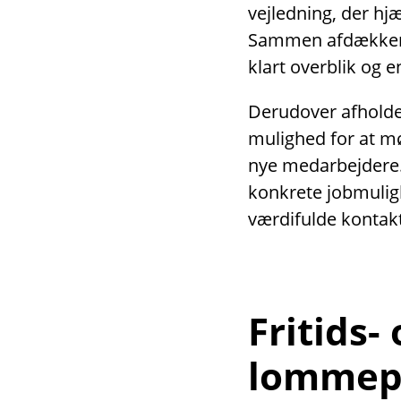
vejledning, der hjæ
Sammen afdækker v
klart overblik og 
Derudover afholder
mulighed for at m
nye medarbejdere
konkrete jobmulig
værdifulde kontakt
Fritids-
lommep