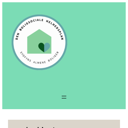
Spring
til
indhold