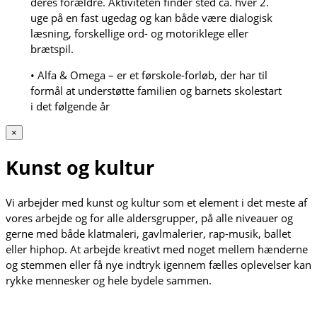
deres forældre. Aktiviteten finder sted ca. hver 2.
uge på en fast ugedag og kan både være dialogisk
læsning, forskellige ord- og motoriklege eller
brætspil.
• Alfa & Omega – er et førskole-forløb, der har til
formål at understøtte familien og barnets skolestart
i det følgende år
×
Kunst og kultur
Vi arbejder med kunst og kultur som et element i det meste af
vores arbejde og for alle aldersgrupper, på alle niveauer og
gerne med både klatmaleri, gavlmalerier, rap-musik, ballet
eller hiphop. At arbejde kreativt med noget mellem hænderne
og stemmen eller få nye indtryk igennem fælles oplevelser kan
rykke mennesker og hele bydele sammen.