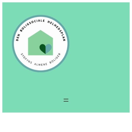
Spring
til
indhold