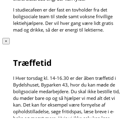
I studiecafeen er der fast en tovholder fra det
boligsociale team til stede samt voksne frivillige
lektiehjælpere. Der vil hver gang være lidt gratis
mad og drikke, så der er energi til lektierne.
×
Træffetid
I Hver torsdag kl. 14-16.30 er der åben træffetid i
Bydelshuset, Byparken 43, hvor du kan møde de
boligsociale medarbejdere. Du skal ikke bestille tid,
du møder bare op og så hjælper vi med alt det vi
kan. Det kan for eksempel være fornyelse af
opholdstilladelse, søge fritidspas, læse breve i e-
boks og meget mere. Hvis vi ikke selv kan løse
opgaven henviser vi gerne videre til vores dygtige
samarbejdspartnere.