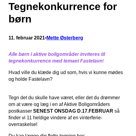
Tegnekonkurrence for
børn
11. februar 2021
Mette Østerberg
•
Alle børn i aktive boligområder inviteres til
tegnekonkurrence med temaet Fastelavn
!
Hvad ville du klæde dig ud som, hvis vi kunne mødes
og holde Fastelavn?
Tegn det du skulle have været, eller det du drømmer
om at være og læg i en af Aktive Boligområders
postkasser
SENEST ONSDAG D.17.FEBRUAR
så
finder vi 11 heldige vindere af en vinterferie-
overraskelse!
Du kan lægge din flotte tegning her: