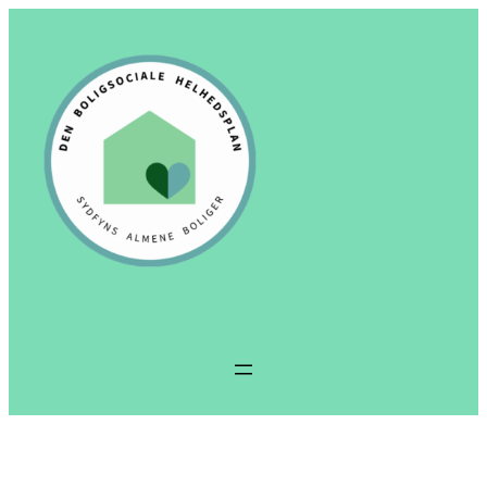
Spring
til
indhold