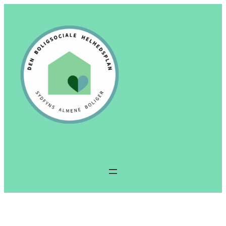
Spring
til
indhold