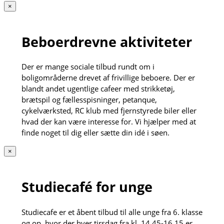
×
Beboerdrevne aktiviteter
Der er mange sociale tilbud rundt om i
boligområderne drevet af frivillige beboere. Der er
blandt andet ugentlige cafeer med strikketøj,
brætspil og fællesspisninger, petanque,
cykelværksted, RC klub med fjernstyrede biler eller
hvad der kan være interesse for. Vi hjælper med at
finde noget til dig eller sætte din idé i søen.
×
Studiecafé for unge
Studiecafe er et åbent tilbud til alle unge fra 6. klasse
og op, hvor der hver tirsdag fra kl. 14.45-16.15 er