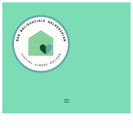
Spring
til
indhold