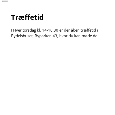
Træffetid
I Hver torsdag kl. 14-16.30 er der åben træffetid i
Bydelshuset, Byparken 43, hvor du kan møde de
boligsociale medarbejdere. Du skal ikke bestille tid,
du møder bare op og så hjælper vi med alt det vi
kan. Det kan for eksempel være fornyelse af
opholdstilladelse, søge fritidspas, læse breve i e-
boks og meget mere. Hvis vi ikke selv kan løse
opgaven henviser vi gerne videre til vores dygtige
samarbejdspartnere.
Den anden torsdag hver måned kl. 13:30-15 kan du
også få et sundhedstjek af de fremskudte
sygeplejersker, der sidder klar til måle blodtryk, veje
dig og meget mere.
×