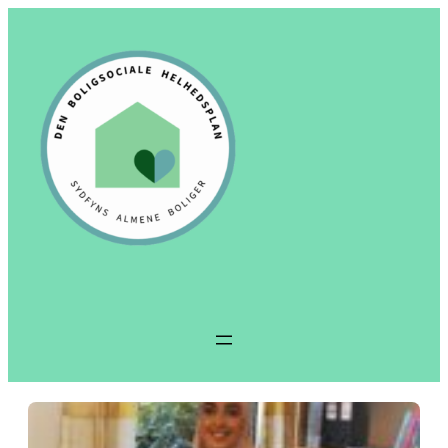
Spring
til
indhold