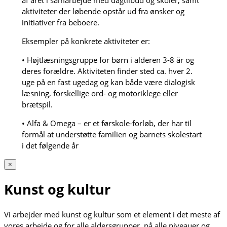
af året i samarbejde med dagtilbud og skoler, samt
aktiviteter der løbende opstår ud fra ønsker og
initiativer fra beboere.
Eksempler på konkrete aktiviteter er:
• Højtlæsningsgruppe for børn i alderen 3-8 år og
deres forældre. Aktiviteten finder sted ca. hver 2.
uge på en fast ugedag og kan både være dialogisk
læsning, forskellige ord- og motoriklege eller
brætspil.
• Alfa & Omega – er et førskole-forløb, der har til
formål at understøtte familien og barnets skolestart
i det følgende år
×
Kunst og kultur
Vi arbejder med kunst og kultur som et element i det meste af
vores arbejde og for alle aldersgrupper, på alle niveauer og