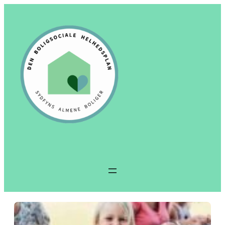
Spring
til
indhold