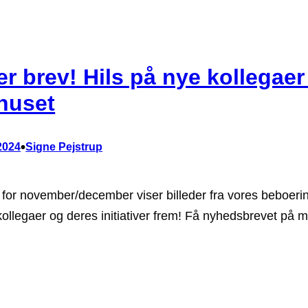
er brev! Hils på nye kollegae
huset
•
2024
Signe Pejstrup
for november/december viser billeder fra vores beboerin
kollegaer og deres initiativer frem! Få nyhedsbrevet på