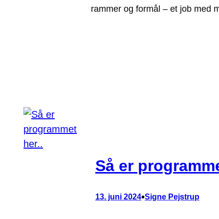
rammer og formål – et job med m
Så er programme
•
13. juni 2024
Signe Pejstrup