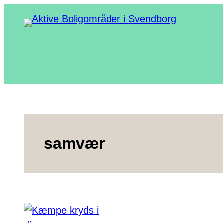
Spring
til
indhold
samvær