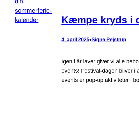
Kæmpe kryds i d
•
4. april 2025
Signe Pejstrup
Igen i år laver giver vi alle be
events! Festival-dagen bliver i 
events er pop-up aktiviteter i 