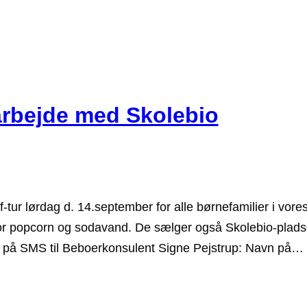
marbejde med Skolebio
af-tur lørdag d. 14.september for alle børnefamilier i vore
r popcorn og sodavand. De sælger også Skolebio-pladser 
ng på SMS til Beboerkonsulent Signe Pejstrup: Navn på…