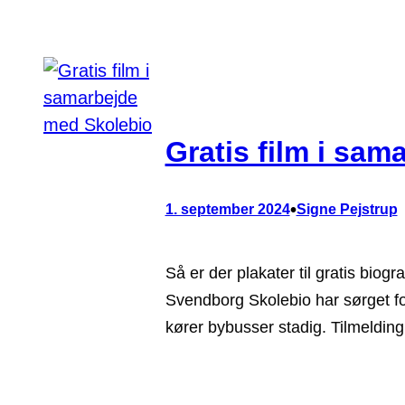
Gratis film i sa
•
1. september 2024
Signe Pejstrup
Så er der plakater til gratis biogr
Svendborg Skolebio har sørget fo
kører bybusser stadig. Tilmeldi