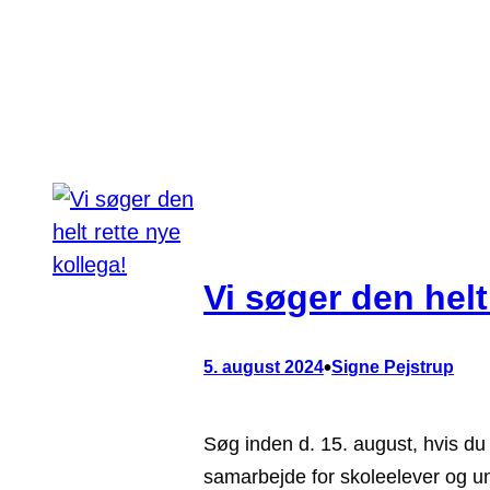
Vi søger den helt
•
5. august 2024
Signe Pejstrup
Søg inden d. 15. august, hvis du
samarbejde for skoleelever og ung