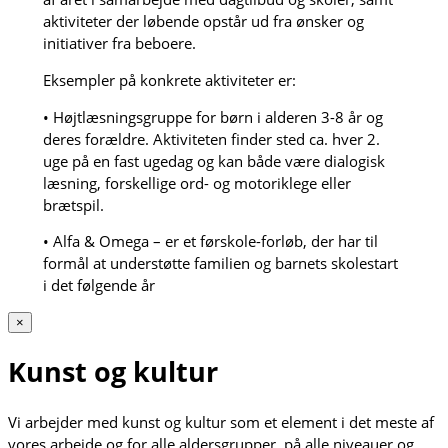
aktiviteter der løbende opstår ud fra ønsker og
initiativer fra beboere.
Eksempler på konkrete aktiviteter er:
• Højtlæsningsgruppe for børn i alderen 3-8 år og
deres forældre. Aktiviteten finder sted ca. hver 2.
uge på en fast ugedag og kan både være dialogisk
læsning, forskellige ord- og motoriklege eller
brætspil.
• Alfa & Omega – er et førskole-forløb, der har til
formål at understøtte familien og barnets skolestart
i det følgende år
×
Kunst og kultur
Vi arbejder med kunst og kultur som et element i det meste af
vores arbejde og for alle aldersgrupper, på alle niveauer og