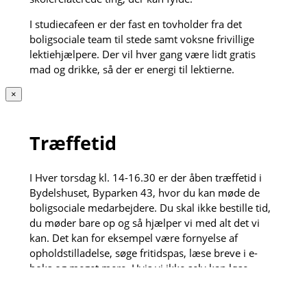
I studiecafeen er der fast en tovholder fra det
boligsociale team til stede samt voksne frivillige
lektiehjælpere. Der vil hver gang være lidt gratis
mad og drikke, så der er energi til lektierne.
×
Træffetid
I Hver torsdag kl. 14-16.30 er der åben træffetid i
Bydelshuset, Byparken 43, hvor du kan møde de
boligsociale medarbejdere. Du skal ikke bestille tid,
du møder bare op og så hjælper vi med alt det vi
kan. Det kan for eksempel være fornyelse af
opholdstilladelse, søge fritidspas, læse breve i e-
boks og meget mere. Hvis vi ikke selv kan løse
opgaven henviser vi gerne videre til vores dygtige
samarbejdspartnere.