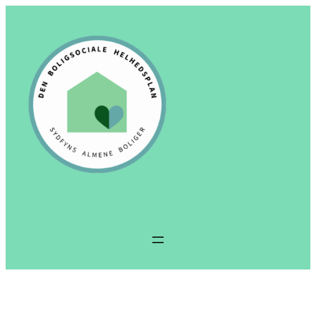
Spring
til
indhold