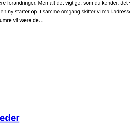
ere forandringer. Men alt det vigtige, som du kender, d
n ny starter op. I samme omgang skifter vi mail-adresser t
numre vil være de…
heder