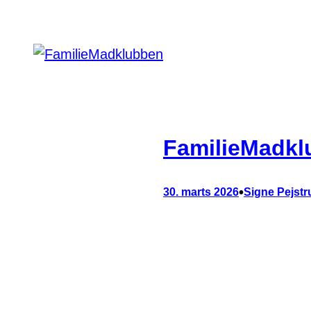
FamilieMadkl
•
30. marts 2026
Signe Pejstr