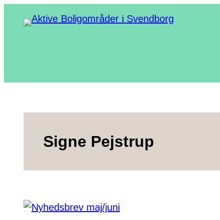
Spring
til
indhold
Signe Pejstrup