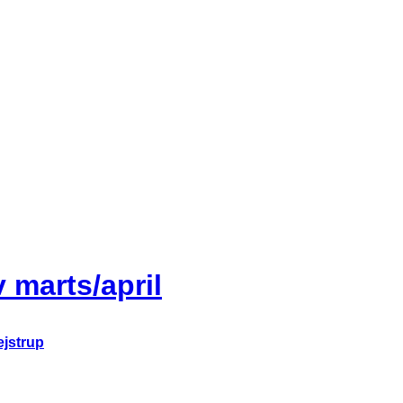
 marts/april
ejstrup