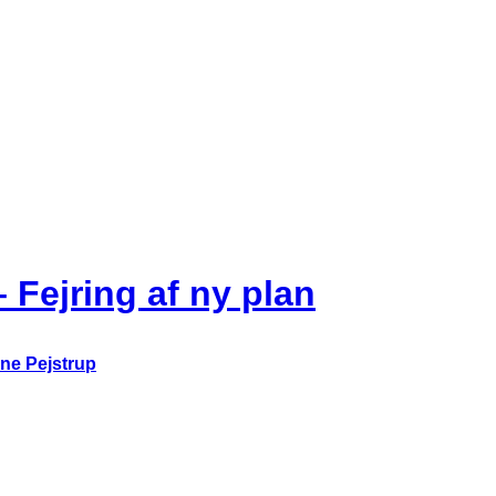
– Fejring af ny plan
ne Pejstrup