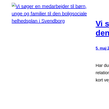
Vi 
den
5. maj 
Har du
relatio
kort ve