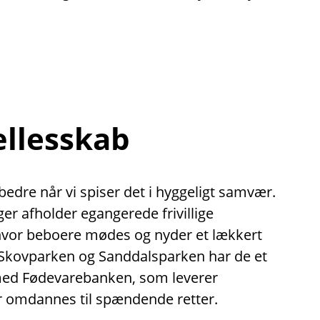
ællesskab
dre når vi spiser det i hyggeligt samvær.
nger afholder egangerede frivillige
 hvor beboere mødes og nyder et lækkert
Skovparken og Sanddalsparken har de et
med Fødevarebanken, som leverer
 omdannes til spændende retter.