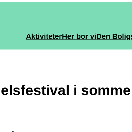
Aktiviteter
Her bor vi
Den Bolig
delsfestival i somme