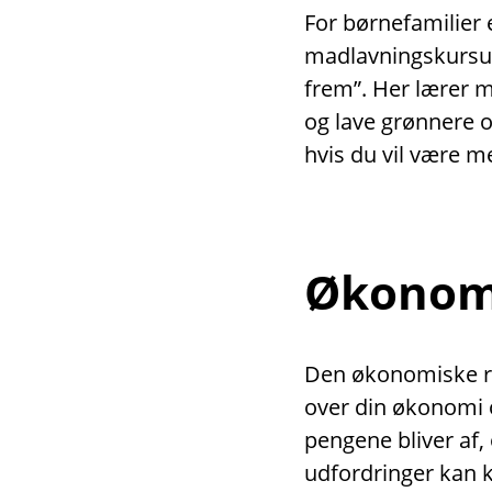
For børnefamilier 
madlavningskursus
frem”. Her lærer 
og lave grønnere 
hvis du vil være m
Økonomi
Den økonomiske rå
over din økonomi o
pengene bliver af,
udfordringer kan 