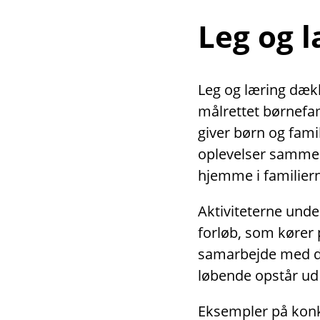
Leg og 
Leg og læring dække
målrettet børnefami
giver børn og fami
oplevelser sammen
hjemme i familiern
Aktiviteterne unde
forløb, som kører 
samarbejde med dag
løbende opstår ud 
Eksempler på konkr