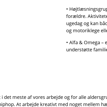
• Højtlæsningsgrup
forældre. Aktivitet
ugedag og kan både
og motoriklege ell
• Alfa & Omega – er
understøtte famili
i det meste af vores arbejde og for alle aldersg
er hiphop. At arbejde kreativt med noget mellem 