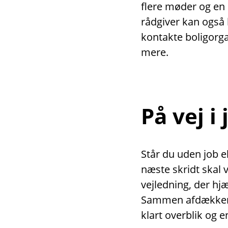
flere møder og en
rådgiver kan også 
kontakte boligor
mere.
På vej i
Står du uden job el
næste skridt skal 
vejledning, der hjæ
Sammen afdækker v
klart overblik og 