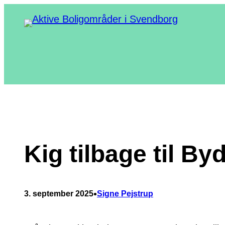
Spring
til
indhold
Kig tilbage til By
•
3. september 2025
Signe Pejstrup