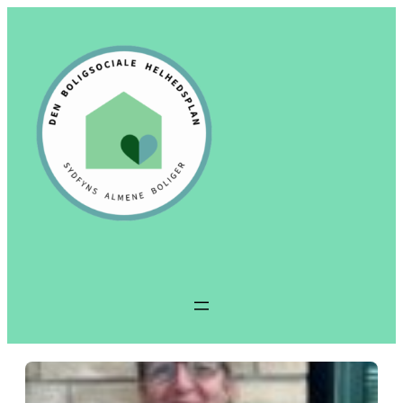
Spring
til
indhold