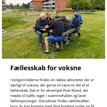
Fællesskab for voksne
I boligområderne findes en række aktiviteter der er
særligt til voksne, der gerne vil være en del af et
fællesskab. Det er for eksempel Klub Mand, der
mødes til kaffe, tager i svømmehallen og laver
fællesspisninger. Derudover findes nørklecaféer,
hvor du kan komme med dine kreative sysler og få