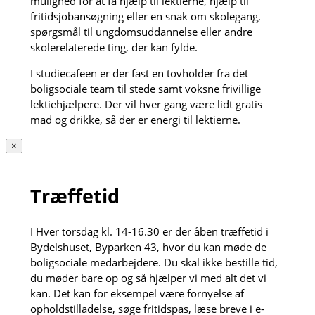
mulighed for at få hjælp til lektierne, hjælp til
fritidsjobansøgning eller en snak om skolegang,
spørgsmål til ungdomsuddannelse eller andre
skolerelaterede ting, der kan fylde.
I studiecafeen er der fast en tovholder fra det
boligsociale team til stede samt voksne frivillige
lektiehjælpere. Der vil hver gang være lidt gratis
mad og drikke, så der er energi til lektierne.
×
Træffetid
I Hver torsdag kl. 14-16.30 er der åben træffetid i
Bydelshuset, Byparken 43, hvor du kan møde de
boligsociale medarbejdere. Du skal ikke bestille tid,
du møder bare op og så hjælper vi med alt det vi
kan. Det kan for eksempel være fornyelse af
opholdstilladelse, søge fritidspas, læse breve i e-