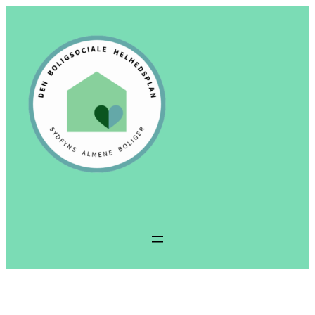
Spring
til
indhold