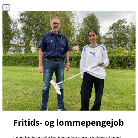
×
Fritids- og lommepengejob
I den boligsociale helhedsplan samarbejder vi med