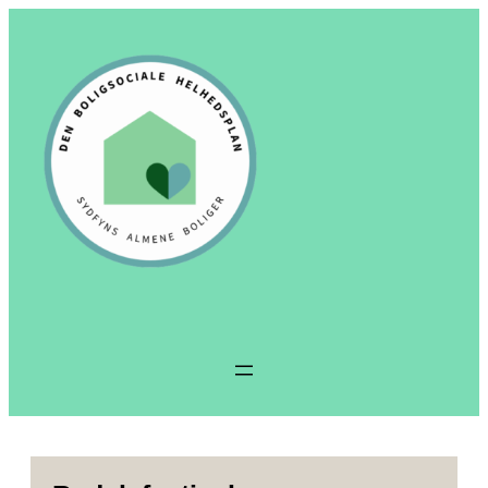
Spring
til
indhold