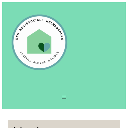
Spring
til
indhold