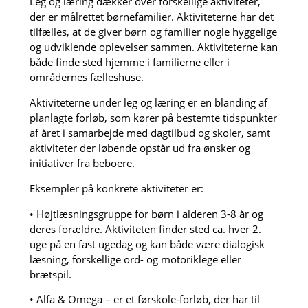
Leg og læring dækker over forskellige aktiviteter,
der er målrettet børnefamilier. Aktiviteterne har det
tilfælles, at de giver børn og familier nogle hyggelige
og udviklende oplevelser sammen. Aktiviteterne kan
både finde sted hjemme i familierne eller i
områdernes fælleshuse.
Aktiviteterne under leg og læring er en blanding af
planlagte forløb, som kører på bestemte tidspunkter
af året i samarbejde med dagtilbud og skoler, samt
aktiviteter der løbende opstår ud fra ønsker og
initiativer fra beboere.
Eksempler på konkrete aktiviteter er:
• Højtlæsningsgruppe for børn i alderen 3-8 år og
deres forældre. Aktiviteten finder sted ca. hver 2.
uge på en fast ugedag og kan både være dialogisk
læsning, forskellige ord- og motoriklege eller
brætspil.
• Alfa & Omega – er et førskole-forløb, der har til