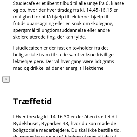
Studiecafe er et åbent tilbud til alle unge fra 6. klasse
og op, hvor der hver tirsdag fra kl. 14.45-16.15 er
mulighed for at få hjælp til lektierne, hjælp til
fritidsjobansøgning eller en snak om skolegang,
spørgsmål til ungdomsuddannelse eller andre
skolerelaterede ting, der kan fylde.
I studiecafeen er der fast en tovholder fra det
boligsociale team til stede samt voksne frivillige
lektiehjælpere. Der vil hver gang være lidt gratis
mad og drikke, så der er energi til lektierne.
×
Træffetid
I Hver torsdag kl. 14-16.30 er der åben træffetid i
Bydelshuset, Byparken 43, hvor du kan møde de
boligsociale medarbejdere. Du skal ikke bestille tid,
du møder bare op og så hjælper vi med alt det vi