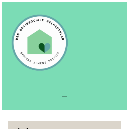
Spring
til
indhold