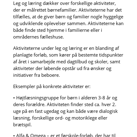
Leg og læring dækker over forskellige aktiviteter,
der er målrettet børnefamilier. Aktiviteterne har det
tilfælles, at de giver børn og familier nogle hyggelige
og udviklende oplevelser sammen. Aktiviteterne kan
både finde sted hjemme i familierne eller i
områdernes fælleshuse.
Aktiviteterne under leg og læring er en blanding af
planlagte forløb, som kører på bestemte tidspunkter
af året i samarbejde med dagtilbud og skoler, samt
aktiviteter der løbende opstår ud fra ønsker og
initiativer fra beboere.
Eksempler på konkrete aktiviteter er:
• Højtlæsningsgruppe for børn i alderen 3-8 år og
deres forældre. Aktiviteten finder sted ca. hver 2.
uge på en fast ugedag og kan både være dialogisk
læsning, forskellige ord- og motoriklege eller
brætspil.
• Alfa & Omega – er et førskole-forløb, der har til