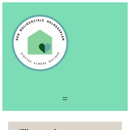
Spring
til
indhold