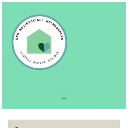
Spring
til
indhold