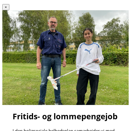
×
Fritids- og lommepengejob
I den boligsociale helhedsplan samarbejder vi med