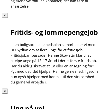
og skabe værdifulde kontakter, der kan føre til
ansættelse.
×
Fritids- og lommepengejob
I den boligsociale helhedsplan samarbejder vi med
UU Sydfyn om at flere unge får et fritidsjob.
Fritidsjobambassadør Hanne Skov står klar til at
hjælpe unge på 13-17 år ud i deres første fritidsjob.
Har du aldrig skrevet et CV eller en ansøgning før?
Pyt med det, det hjælper Hanne gerne med, ligesom
hun også hjælper med kontakt til den virksomhed
du gerne vil arbejde i.
×
Ung på vej