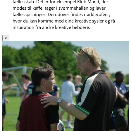
fællesskab. Det er for eksempel Klub Mand, der
mødes til kaffe, tager i svømmehallen og laver
fællesspisninger. Derudover findes nørklecaféer,
hvor du kan komme med dine kreative sysler og få
inspiration fra andre kreative beboere.
×