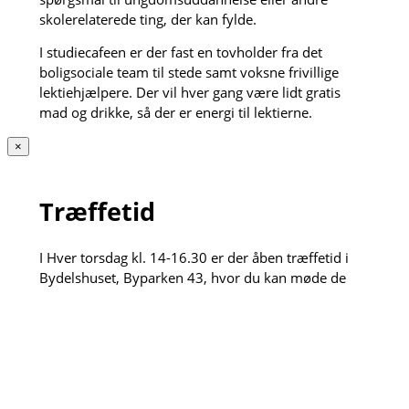
skolerelaterede ting, der kan fylde.
I studiecafeen er der fast en tovholder fra det
boligsociale team til stede samt voksne frivillige
lektiehjælpere. Der vil hver gang være lidt gratis
mad og drikke, så der er energi til lektierne.
×
Træffetid
I Hver torsdag kl. 14-16.30 er der åben træffetid i
Bydelshuset, Byparken 43, hvor du kan møde de
boligsociale medarbejdere. Du skal ikke bestille tid,
du møder bare op og så hjælper vi med alt det vi
kan. Det kan for eksempel være fornyelse af
opholdstilladelse, søge fritidspas, læse breve i e-
boks og meget mere. Hvis vi ikke selv kan løse
opgaven henviser vi gerne videre til vores dygtige