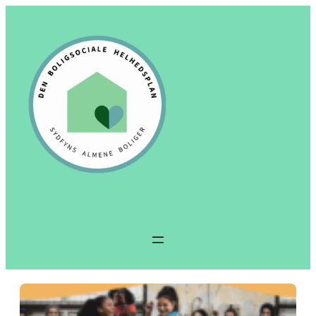
Spring
til
indhold