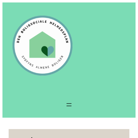
Spring
til
indhold